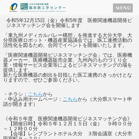
令和5年12月15日（金）令和5年度 医療関連機器開発ビ
ジネスマッチング会を開催します
「東九州メディカルバレー構想」を推進する大分大学、大
分県医療ロボット・機器産業協議会では、医工連携活動の
活性化を図るため、合同でイベントを開催いたします。
「医療関連機器開発ビジネスマッチング会」では、医療機
器メーカー、医療機器販売企業、九州内のものづくり企
業・情報サービス企業等によるビジネスマッチングの場を
提供します。
新たな医療機器の創出を目指した医工連携のきっかけとな
りますので、ぜひご参加ください。
・チラシ：
こちら
から
・申込み用ホームページ：
こちら
から（大分県スマート申
請が開きます）
《令和５年度 医療関連機器開発ビジネスマッチング会》
【開催日時】令和５年１２月１５日（金） ９時００分
～１２時００分
【会場】レンブラントホテル大分 ３階会議室（大分市
田室町９－２０）